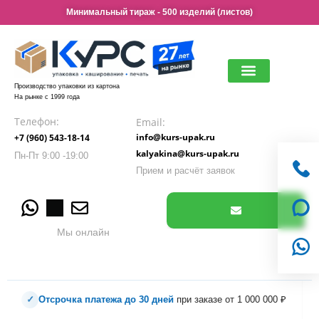
Минимальный тираж - 500 изделий (листов)
Производство упаковки из картона
На рынке с 1999 года
Наша продукция
Доставка и оплата
Вопрос-ответ
Телефон:
Email:
info@kurs-upak.ru
+7 (960) 543-18-14
kalyakina@kurs-upak.ru
Пн-Пт 9:00 -19:00
Прием и расчёт заявок
Мы онлайн
очка платежа до 30 дней
при заказе от 1 000 000 ₽
✓
Образцы 